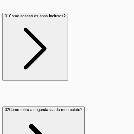
Tudo o que você precisa saber antes de contratar
01
Como acesso os apps inclusos?
Após a instalação, você receberá um login único. Basta
baixar os apps parceiros e entrar com suas credenciais para
liberar o conteúdo.
02
Como retiro a segunda via do meu boleto?