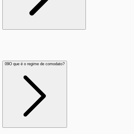
Entre em contato conosco com pelo menos 5 dias de
antecedência. Faremos uma análise de viabilidade técnica
no novo endereço para agendar a transferência da sua
conexão.
09
O que é o regime de comodato?