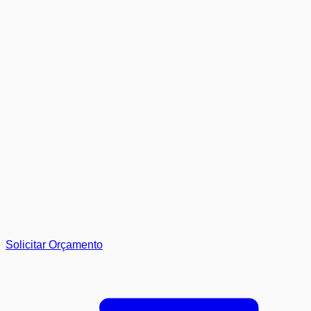
Os melhores streamings já
estão na
AraujoSat
O melhor do streaming sem pagar nada a mais *
* Cada plano possui aplicativos de conteúdo específicos
disponíveis para escolha. Consulte a disponibilidade e as
opções inclusas diretamente com os nossos vendedores.
B2B Solutions
Internet empresarial que
acompanha o ritmo
do seu negócio.
Solicitar Orçamento