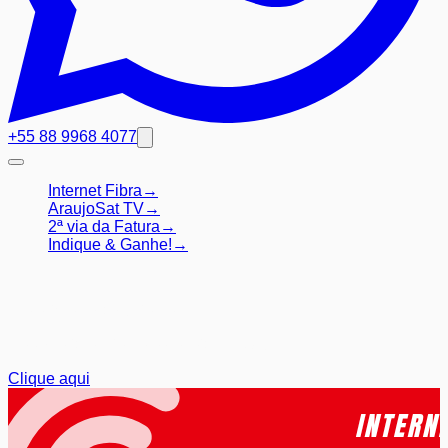
+55 88 9968 4077
Internet Fibra
→
AraujoSat TV
→
2ª via da Fatura
→
Indique & Ganhe!
→
Atendimento ao Cliente
Se você já é cliente e deseja
Suporte
Clique aqui