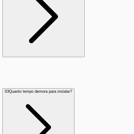
Você pode baixar a segunda via rapidamente pelo nosso
aplicativo, através da Central do Assinante em nosso site ou
solicitando diretamente pelo nosso WhatsApp de
atendimento.
03
Quanto tempo demora para instalar?