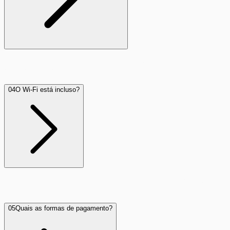
Nosso prazo médio de instalação é de 24 a 48 horas úteis
após a aprovação do cadastro.
04
O Wi-Fi está incluso?
Sim. Fornecemos roteadores de última geração em regime
de comodato para garantir um sinal de alta performance.
05
Quais as formas de pagamento?