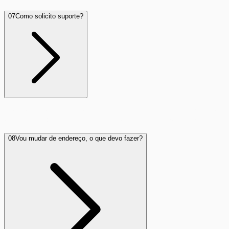
07
Como solicito suporte?
Nosso suporte técnico atende das 08h às 22h, de domingo a
domingo, via WhatsApp ou no telefone 0800 280 7227.
08
Vou mudar de endereço, o que devo fazer?