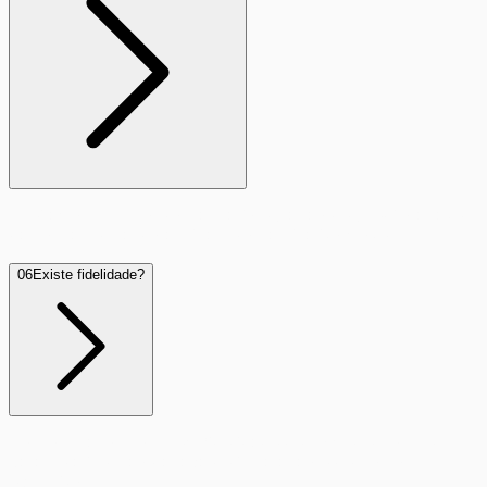
Aceitamos PIX, Boleto Bancário e Cartão de Crédito através
da nossa central do assinante ou aplicativo móvel.
06
Existe fidelidade?
Nossos planos possuem fidelidade de 12 meses, o que
garante a isenção da taxa de instalação e descontos
exclusivos.