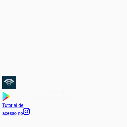
Suporte técnico especializado
ARAUJOSAT
BAIXE
NOSSO
APP
ACESSE A 2° VIA E PAGUE
SUA FATURA COM O PIX!
MeuAppProvedor
Tutorial de
acesso no